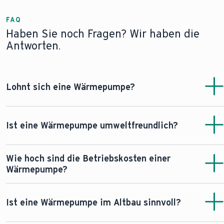
FAQ
Haben Sie noch Fragen? Wir haben die
Antworten.
Lohnt sich eine Wärmepumpe?
Ja, eine Wärmepumpe kann insbesondere in Neubauten
und modernisierten Bestandsgebäuden eine
Ist eine Wärmepumpe umweltfreundlich?
wirtschaftliche und nachhaltige Heizlösung sein. Da sie
einen Großteil der benötigten Energie aus der Umwelt
Ja, Wärmepumpen gelten als besonders
Wie hoch sind die Betriebskosten einer
gewinnt, können die laufenden Heizkosten im Vergleich
umweltfreundliche Heiztechnologie. Sie nutzen
Wärmepumpe?
zu fossilen Heizsystemen reduziert werden. Zusätzlich
erneuerbare Umweltenergie aus der Luft, dem Erdreich
können Förderprogramme die Investitionskosten senken.
oder dem Grundwasser und benötigen lediglich Strom für
Die Betriebskosten einer Wärmepumpe hängen von
Ob sich eine Wärmepumpe im konkreten Fall lohnt, hängt
ihren Betrieb. Dadurch können sie den Einsatz fossiler
verschiedenen Faktoren ab, darunter der Energiebedarf
Ist eine Wärmepumpe im Altbau sinnvoll?
unter anderem vom Gebäude, dem Wärmebedarf und
Brennstoffe reduzieren und einen Beitrag zur Senkung
des Gebäudes, die Effizienz der Anlage, die gewählte
dem gewählten System ab.
von CO₂-Emissionen leisten. Wird die Wärmepumpe