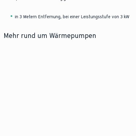
*
in 3 Metern Entfernung, bei einer Leistungsstufe von 3 kW
Mehr rund um Wärmepumpen
MIT WÄRMEPUMPE
KOSTEN EINER WÄRMEPUMPE
VAILLANT
SANIEREN
WÄRMEPUMPEN I
Erfahren Sie, mit
PORTFOLIO
Sanieren,
welchen Kosten Sie
Verschaffen 
Energiekosten
rechnen können und
sich einen
senken und
welche
Überblick ü
zukunftssicher
Fördermöglichkeiten
das Vaillant
heizen:
zur Verfügung
Wärmepum
Erfahren Sie,
stehen.
Portfolio.
wie die
Sanierung mit
Wärmepumpe
gelingt.