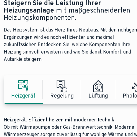
Steigern Sie die Leistung Ihrer
Heizungsanlage
mit maßgeschneiderten
Heizungskomponenten.
Das Heizsystem ist das Herz Ihres Neubaus. Mit den richtigen
Ergänzungen wird es noch effizienter und maximal
zukunftssicher. Entdecken Sie, welche Komponenten Ihre
Heizung sinnvoll erweitern und wie Sie damit Komfort und
Autarkie steigern.
Heizgerät
Regelung
Lüftung
Photo
Heizgerät: Effizient heizen mit moderner Technik
Regelung: Immer alles im Griff
Wohnraumlüftung: Energie sparen mit frischer Luft
Photovoltaik: Grünen Strom einfach selbst erzeugen
Ob mit Wärmepumpe oder Gas-Brennwerttechnik: Moderne
Wärmeerzeuger sorgen zuverlässig für wohlige Wärme und 