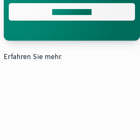
Jetzt teilnehmen
Erfahren Sie mehr.
WÄRMEPUMPEN FÜR
BERATUNG VOR
WÄRMEPUMPE UND
IHRE WOHNUNG
ORT
FUSSBODENHEIZUNG
Eignet sich eine
Besuchen
Informieren Sie
Wärmepumpe
Sie uns in
sich über die
für Ihre
Wien, Graz,
Kombination
Wohnung?
Traun oder
einer
Finden Sie
Innsbruck
Wärmepumpe
heraus, welche
und lassen
mit einer
Faktoren
Sie sich
Fußbodenheizung.