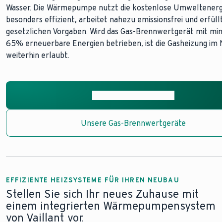
Wasser. Die Wärmepumpe nutzt die kostenlose Umweltenerg
besonders effizient, arbeitet nahezu emissionsfrei und erfüllt
Smart-Home-System
gesetzlichen Vorgaben. Wird das Gas-Brennwertgerät mit mi
Vaillant Tipp:
65% erneuerbare Energien betrieben, ist die Gasheizung im
weiterhin erlaubt.
Vaillant Tipp:
Vaillant Tipp:
Unsere Wärmepumpen
Vaillant Regelungen entdecken
Zu den Wohnraumlüftungen
Unsere Gas-Brennwertgeräte
Photovoltaik Ratgeber
EFFIZIENTE HEIZSYSTEME FÜR IHREN NEUBAU
Stellen Sie sich Ihr neues Zuhause mit
einem integrierten Wärmepumpensystem
von Vaillant vor.