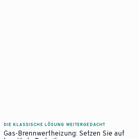
Im Neubau sind
Eine Sanierung Ihrer
Wärmepumpen der
Heizung mit einer
Standard. Finden Sie
Wärmepumpe kann sich
hier die richtige
finanziell auszahlen. Wir
Wärmepumpe für
unterstützen Sie, die
Ihre Bedürfnisse.
passende Wahl zu treffen.
DIE KLASSISCHE LÖSUNG WEITERGEDACHT
Gas-Brennwertheizung: Setzen Sie auf