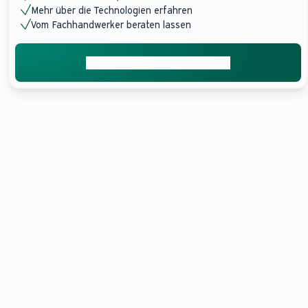
Mehr über die Technologien erfahren
Vom Fachhandwerker beraten lassen
Jetzt Installateur vermitteln
Entdecken Sie
Erfahren Sie
Lassen Sie sich
passende
mehr über
von einem
Heizsysteme in
die
Fachhandwerker
einem kurzen
Technologien.
beraten.
Überblick.