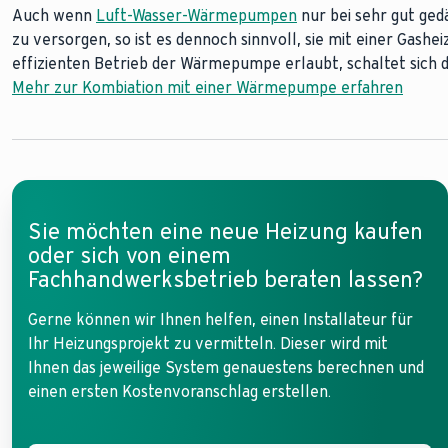
Auch wenn
Das Prinzip der Solarthermie ähnelt dem einer Photovoltaik
Die Fußbodenheizung ist eine sogenannte Flächenheizung und 
Luft-Wasser-Wärmepumpen
nur bei sehr gut ge
zu versorgen, so ist es dennoch sinnvoll, sie mit einer Gas
Photovoltaik wird daraus elektrischer Strom, bei der Solart
niedrigeren Vorlauftemperatur betrieben werden – das spart 
effizienten Betrieb der Wärmepumpe erlaubt, schaltet sich di
einen Solarspeicher. So können Sie die am Tag gewonnene W
bei Gasheizungen, eine sinnvolle Alternative.
Mehr zur Kombiation mit einer Wärmepumpe erfahren
Gasverbrauch halbieren.
Mehr zur Kombination mit einer Fußbodenheizung erfahren
Mehr zur Solarengergie erfahren
Sie möchten eine neue Heizung kaufen
oder sich von einem
Fachhandwerksbetrieb beraten lassen?
Gerne können wir Ihnen helfen, einen Installateur für
Ihr Heizungsprojekt zu vermitteln. Dieser wird mit
Ihnen das jeweilige System genauestens berechnen und
einen ersten Kostenvoranschlag erstellen.