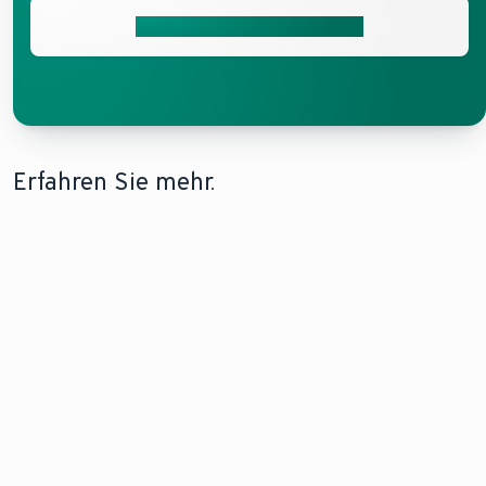
Jetzt Installateur vermitteln
Erfahren Sie mehr.
SANIERUNG MIT EINER
NATÜRLICHE
WÄRMEPUMPENTECHNO
WÄRMEPUMPE
KÄLTEMITTEL IN
Verschaffen Sie 
WÄRMEPUMPEN
Die Sanierung
einen detaillier
Erfahren Sie,
Ihrer
Überblick darüb
wie unsere
Heizungsanlage
welche
Wärmepumpen
mit einer
Wärmepumpen
wie die
Vaillant-
Ihnen zur Ausw
aroTHERM plus
Wärmepumpe
stehen und wie 
durch die
ist eine gute
Ihr Zuhause
Verwendung