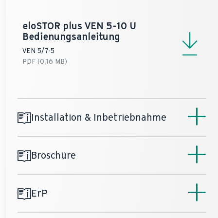
eloSTOR plus VEN 5-10 U
Bedienungsanleitung
VEN 5/7-5
PDF (0,16 MB)
Installation & Inbetriebnahme
Broschüre
eloSTOR plus VEN 5-10 U
Installationsanleitung
VEN 10/7-5 U
ErP
PDF (0,9 MB)
Elektro-Warmwassergeräte
VEN 5/7-5