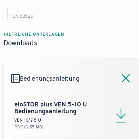
Tiefe
400 mm / 240 mm /
482 mm / 2
232 mm
284 mm
Betriebsdruck
EN 60529
1
Gewicht
Warmwasser (max)
0 bar
0 bar
(Nettogewicht)
3,0 kg
4,45 kg
Temperatur
HILFREICHE UNTERLAGEN
Warmwasser,
Gewicht
Downloads
Warmwasserspeicher
7 - 85 °C
7 - 85 °C
(betriebsbereit)
8 kg
14,45 kg
(min - max)
Bedienungsanleitung
eloSTOR plus VEN 5-10 U
Bedienungsanleitung
VEN 10/7-5 U
PDF (0,55 MB)