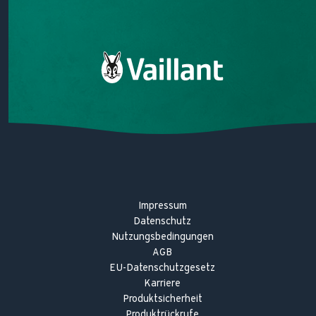
Lüftungsgeräte
Wartung
Technologie verstehen
Garantie
Alles über Wärmepumpen
Digitales Energiemanagement
Alles über Gasheizungen
Gemeinsam achtsam
Heizungstipps
Heizungslexikon
Impressum
Datenschutz
Nutzungsbedingungen
AGB
EU-Datenschutzgesetz
Karriere
Produktsicherheit
Produktrückrufe