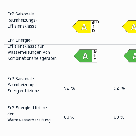
ErP Saisonale
Raumheizungs-
A
+++
Effizienzklasse
D
ErP Energie-
Effizienzklasse für
A
+
Wasserheizungen von
Kombinationsheizgeräten
F
ErP Saisonale
Raumheizungs-
92 %
92 %
Energieeffizienz
ErP Energieeffizienz
der
83 %
83 %
Warmwasserbereitung