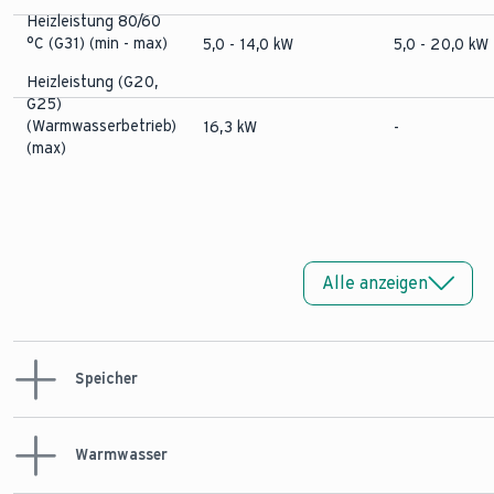
Heizleistung 80/60
°C (G31) (min - max)
5,0 - 14,0 kW
5,0 - 20,0 kW
Heizleistung (G20,
G25)
(Warmwasserbetrieb)
16,3 kW
-
(max)
Alle anzeigen
Speicher
Warmwasser
Nenninhalt des
Speichers
89,1 l
89,1 l