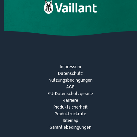
Gemeinsam achtsam
Heizungstipps
Heizungslexikon
Impressum
Datenschutz
Nutzungsbedingungen
AGB
EU-Datenschutzgesetz
Karriere
Produktsicherheit
Produktrückrufe
Sitemap
Garantiebedingungen