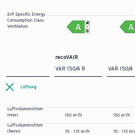
ErP Specific Energy
Consumption Class
A
+
Ventilation
G
recoVAIR
VAR 150/4 R
VAR 150/4
Lüftung
Luftvolumenstrom
(max)
150 m³/h
150 m³/h
Luftvolumenstrom
(Nenn)
70 - 115 m³/h
70 - 115 m³