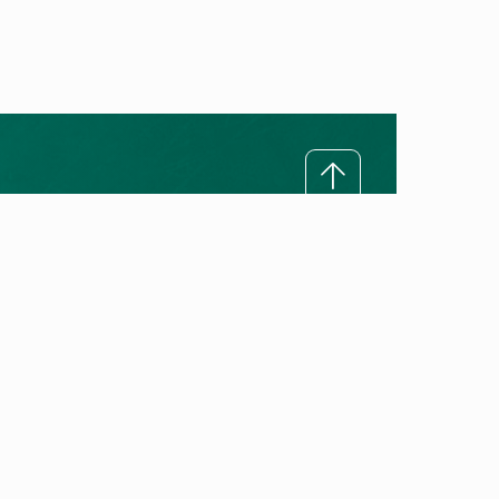
Ratgeber
Technologie verstehen
Alles über Wärmepumpen
Alles über Gasheizungen
Heizungstipps
Heizungslexikon