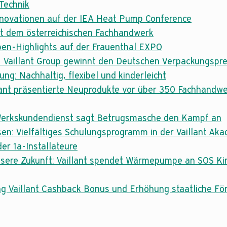
 Technik
novationen auf der IEA Heat Pump Conference
mit dem österreichischen Fachhandwerk
en-Highlights auf der Frauenthal EXPO
- Vaillant Group gewinnt den Deutschen Verpackungspr
: Nachhaltig, flexibel und kinderleicht
llant präsentierte Neuprodukte vor über 350 Fachhand
Werkskundendienst sagt Betrugsmasche den Kampf an
issen: Vielfältiges Schulungsprogramm in der Vaillant Ak
 der 1a-Installateure
ssere Zukunft: Vaillant spendet Wärmepumpe an SOS Ki
g Vaillant Cashback Bonus und Erhöhung staatliche Fö