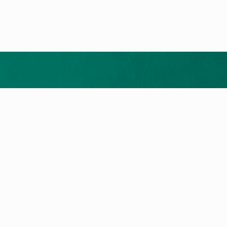
Installateur vermitteln
ukte
Service
rodukte
myVaillant Portal
epumpen
Reparatur
izungen
Wartung
eräte
Garantie
ngsgeräte
Digitales Energiemanagement
Gemeinsam achtsam