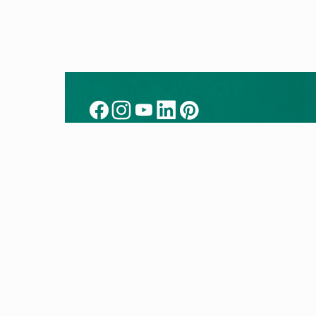
Kontakt
Prod
Kontakt zu Vaillant
Alle P
Installateur vermitteln
Wärm
Vaillant Werkskundendienst
Gashe
Vaillant Standorte
Klimag
Whistleblower
Lüftu
Fachhandwerkersuche