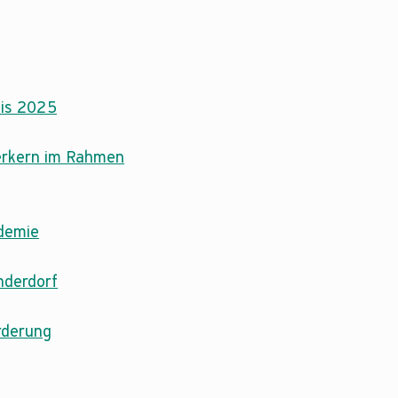
eis 2025
werkern im Rahmen
ademie
nderdorf
rderung