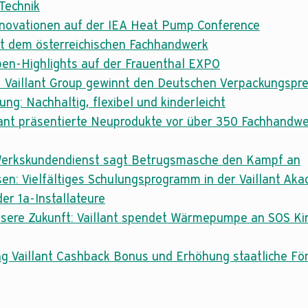
 Technik
novationen auf der IEA Heat Pump Conference
mit dem österreichischen Fachhandwerk
en-Highlights auf der Frauenthal EXPO
- Vaillant Group gewinnt den Deutschen Verpackungspr
: Nachhaltig, flexibel und kinderleicht
llant präsentierte Neuprodukte vor über 350 Fachhand
Werkskundendienst sagt Betrugsmasche den Kampf an
issen: Vielfältiges Schulungsprogramm in der Vaillant Ak
 der 1a-Installateure
ssere Zukunft: Vaillant spendet Wärmepumpe an SOS Ki
g Vaillant Cashback Bonus und Erhöhung staatliche Fö