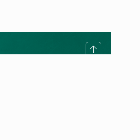
Ratgeber
Technologie verstehen
Alles über Wärmepumpen
Alles über Gasheizungen
Heizungstipps
Heizungslexikon