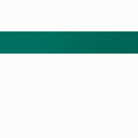
Installateur vermitteln
ukte
Service
rodukte
myVaillant Portal
epumpen
Reparatur
izungen
Wartung
eräte
Garantie
ngsgeräte
Digitales Energiemanagement
Gemeinsam achtsam