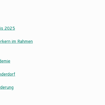
eis 2025
werkern im Rahmen
ademie
nderdorf
rderung