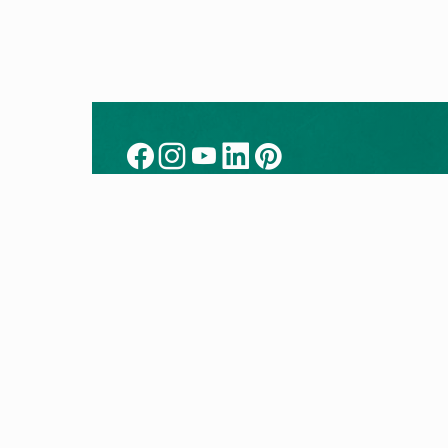
Kontakt
Prod
Kontakt zu Vaillant
Alle P
Installateur vermitteln
Wärm
Vaillant Werkskundendienst
Gashe
Vaillant Standorte
Klimag
Whistleblower
Lüftu
Fachhandwerkersuche