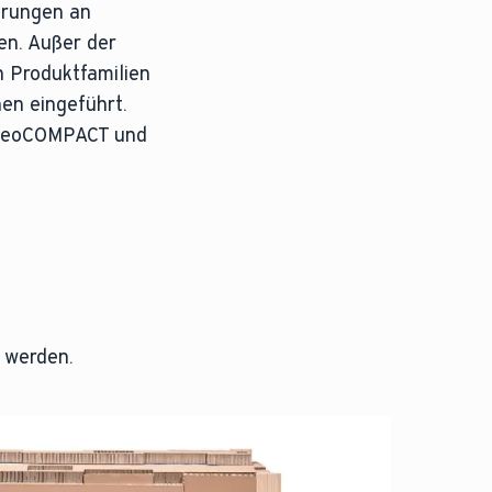
erungen an
en. Außer der
 Produktfamilien
nen eingeführt.
 geoCOMPACT und
t werden.