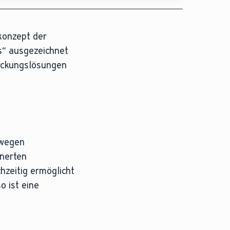
konzept der
s“ ausgezeichnet
packungslösungen
swegen
inerten
hzeitig ermöglicht
 ist eine