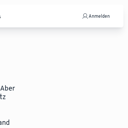
Anmelden
s
 Aber
tz
Hand