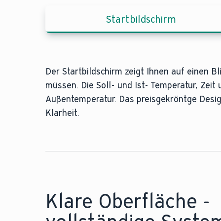
Startbildschirm
Der Startbildschirm zeigt Ihnen auf einen Bl
Behalten Sie Ihren Energieverbrauch stets 
Verwalten Sie das Wochenprogramm unabhän
müssen. Die Soll- und Ist- Temperatur, Zeit
Gesamtnutzung bis hin zu einzelnen Bereic
die gesamte Woche in einer Ansicht. Nicht n
Außentemperatur. Das preisgekröntge Desig
Warmwasser und Betrieb.
abgestimmt, sondern auch auf Ihre Bedürfni
Klarheit.
Ihrer Betriebszeiten für Heizung und Warmw
Komfort und Ihre Energieeffizienz maximier
Klare Oberfläche -