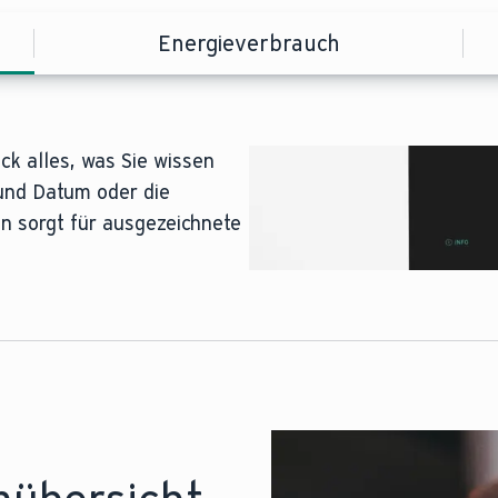
Energieverbrauch
ick alles, was Sie wissen
im Auge von der
gig für jede Heizzone für
 und Datum oder die
hen wie Heizung,
ur auf die Stunde
n sorgt für ausgezeichnete
sse. Durch die Optimierung
asser können Sie Ihren
en.