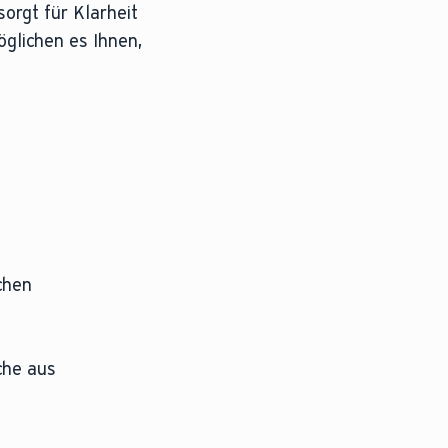
orgt für Klarheit
öglichen es Ihnen,
chen
che aus